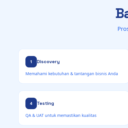
B
Pro
Discovery
1
Memahami kebutuhan & tantangan bisnis Anda
Testing
4
QA & UAT untuk memastikan kualitas