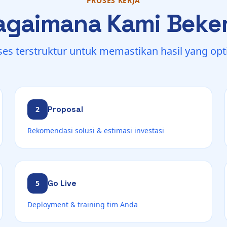
PROSES KERJA
agaimana Kami Beker
ses terstruktur untuk memastikan hasil yang opt
Proposal
2
Rekomendasi solusi & estimasi investasi
Go Live
5
Deployment & training tim Anda