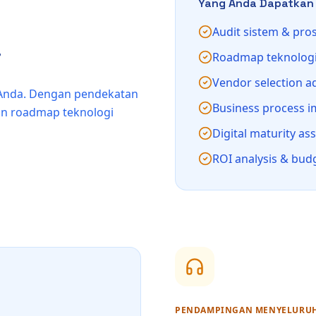
Yang Anda Dapatkan
Audit sistem & pros
i
Roadmap teknologi
Vendor selection a
is Anda. Dengan pendekatan
Business process 
dan roadmap teknologi
Digital maturity a
ROI analysis & bud
PENDAMPINGAN MENYELURU