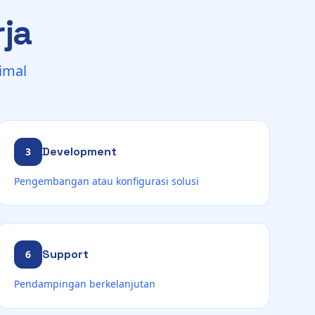
ja
imal
Development
3
Pengembangan atau konfigurasi solusi
Support
6
Pendampingan berkelanjutan