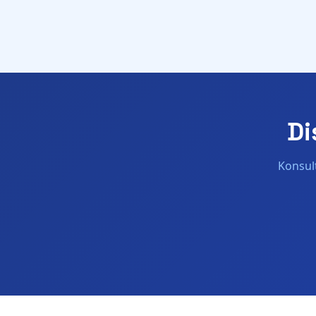
Di
Konsul