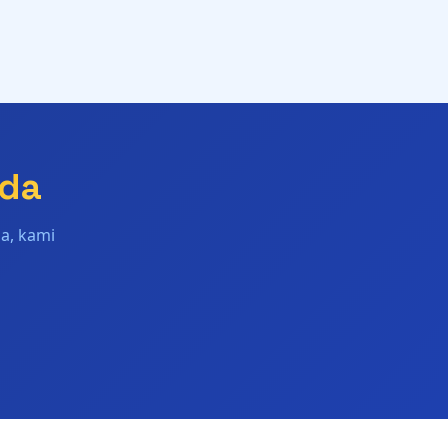
nda
a, kami