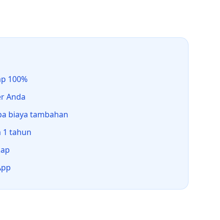
ap 100%
er Anda
npa biaya tambahan
 1 tahun
kap
App