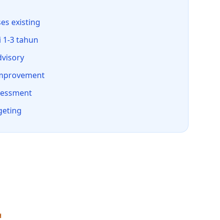
es existing
 1-3 tahun
dvisory
improvement
ssessment
geting
H