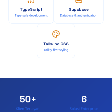
TypeScript
Supabase
Type-safe development
Database & authentication
Tailwind CSS
Utility-first styling
50+
6
Klien Terlayani
Solusi Enterprise